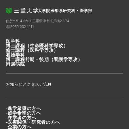
大学院医学系研究科・医学部
住所
〒514-8507 三重県津市江戸橋2-174
電話
059-232-1111
医学科
博士課程
（生命医科学専攻）
修士課程
（医科学専攻）
看護学科
博士課程前期・後期
（看護学専攻）
附属病院
/
お知らせ
アクセス
JP
EN
進学希望の方へ
留学希望の方へ
在学者の方へ
医療関係・研究者の方へ
企業の方へ