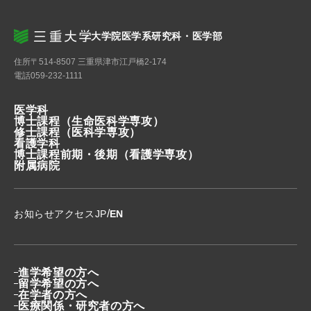
大学院医学系研究科・医学部
住所
〒514-8507 三重県津市江戸橋2-174
電話
059-232-1111
医学科
博士課程
（生命医科学専攻）
修士課程
（医科学専攻）
看護学科
博士課程前期・後期
（看護学専攻）
附属病院
/
お知らせ
アクセス
JP
EN
進学希望の方へ
留学希望の方へ
在学者の方へ
医療関係・研究者の方へ