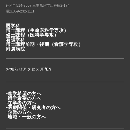
住所
〒514-8507 三重県津市江戸橋2-174
電話
059-232-1111
医学科
博士課程
（生命医科学専攻）
修士課程
（医科学専攻）
看護学科
博士課程前期・後期
（看護学専攻）
附属病院
/
お知らせ
アクセス
JP
EN
進学希望の方へ
留学希望の方へ
在学者の方へ
医療関係・研究者の方へ
企業の方へ
地域・一般の方へ