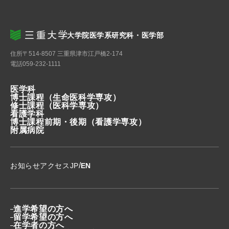
大学院医学系研究科・医学部
住所
〒514-8507 三重県津市江戸橋2-174
電話
059-232-1111
医学科
博士課程
（生命医科学専攻）
修士課程
（医科学専攻）
看護学科
博士課程前期・後期
（看護学専攻）
附属病院
/
お知らせ
アクセス
JP
EN
進学希望の方へ
留学希望の方へ
在学者の方へ