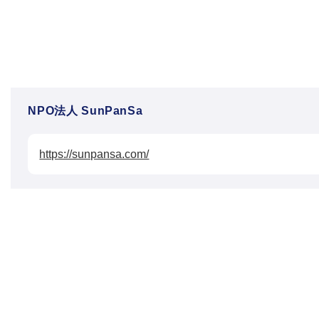
NPO法人 SunPanSa
https://sunpansa.com/