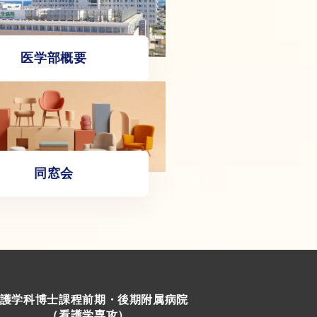
医学部概要
同窓会
護学科
博士課程前期・後期
附属病院
（看護学専攻）