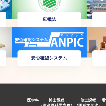
広報誌
安否確認システム
医学科
博士課程
修士課程
看
（生命医科学専攻）
（医科学専攻）