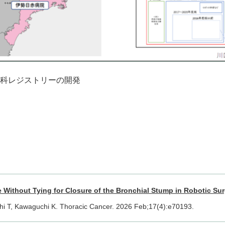
科レジストリーの開発
 Without Tying for Closure of the Bronchial Stump in Robotic Su
hi T, Kawaguchi K. Thoracic Cancer. 2026 Feb;17(4):e70193.