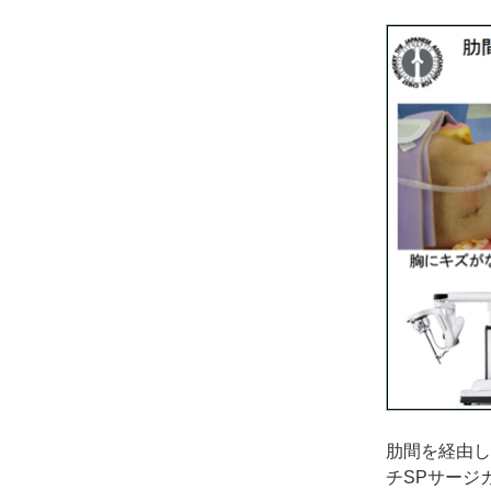
肋間を経由し
チSPサージ