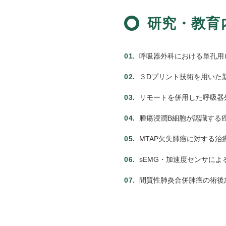
研究・教育
呼吸器外科における単孔用ロ
３Dプリント技術を用いた
リモートを併用した呼吸器
腫瘍浸潤B細胞が認識する
MTAP欠失肺癌に対する
sEMG・加速度センサに
間質性肺炎合併肺癌の術後