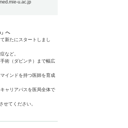
med.mie-u.ac.jp
n」へ
して新たにスタートしまし
汗症など。
手術（ダビンチ）まで幅広
マインドを持つ医師を育成
キャリアパスを医局全体で
させてください。