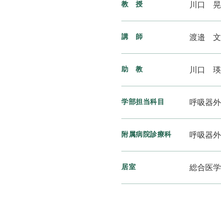
教 授
川口 晃
講 師
渡邉 文
助 教
川口 瑛
学部担当科目
呼吸器外
附属病院診療科
呼吸器外
居室
総合医学