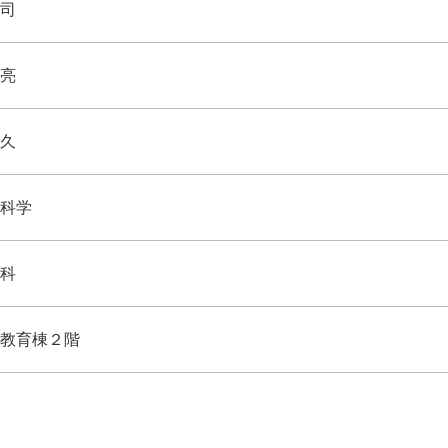
司
亮
久
科学
科
教育棟２階