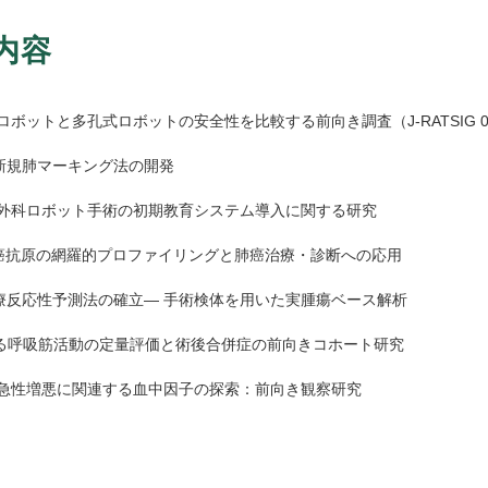
内容
ボットと多孔式ロボットの安全性を比較する前向き調査（J-RATSIG 0
新規肺マーキング法の開発
外科ロボット手術の初期教育システム導入に関する研究
癌抗原の網羅的プロファイリングと肺癌治療・診断への応用
治療反応性予測法の確立― 手術検体を用いた実腫瘍ベース解析
よる呼吸筋活動の定量評価と術後合併症の前向きコホート研究
急性増悪に関連する血中因子の探索：前向き観察研究