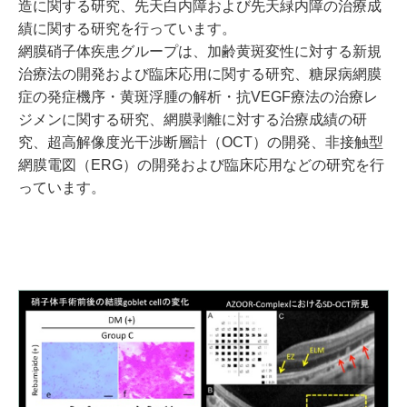
造に関する研究、先天白内障および先天緑内障の治療成
績に関する研究を行っています。
網膜硝子体疾患グループは、加齢黄斑変性に対する新規
治療法の開発および臨床応用に関する研究、糖尿病網膜
症の発症機序・黄斑浮腫の解析・抗VEGF療法の治療レ
ジメンに関する研究、網膜剥離に対する治療成績の研
究、超高解像度光干渉断層計（OCT）の開発、非接触型
網膜電図（ERG）の開発および臨床応用などの研究を行
っています。