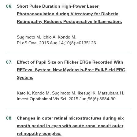
Short Pulse Duration High-Power Laser
Photocoagulation during Vitrectomy for Diabetic
Retinopathy Reduces Postoperative Inflammation.
Sugimoto M, Ichio A, Kondo M.
PLoS One. 2015 Aug 14;10(8):e0135126
Effect of Pupil Size on Flicker ERGs Recorded With
RETeval System: New Mydriasis-Free Full-Field ERG
System.
Kato K, Kondo M, Sugimoto M, Ikesugi K, Matsubara H.
Invest Ophthalmol Vis Sci. 2015 Jun;56(6):3684-90
Changes in outer retinal microstructures during six
month period in eyes with acute zonal occult outer
retinopathy-complex.