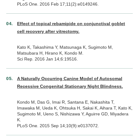
PLoS One. 2016 Feb 17;11(2):e0149246.
Effect of topical rebamipide on conjunctival goblet
cell recovery after vitrectomy.
Kato K, Takashima Y, Matsunaga K, Sugimoto M,
Matsubara H, Hirano K, Kondo M.
Sci Rep. 2016 Jan 14;6:19516.
A Naturally Occurring Canine Model of Autosomal
Recessive Congenital Stationary Night Blindness.
Kondo M, Das G, Imai R, Santana E, Nakashita T,
Imawaka M, Ueda K, Ohtsuka H, Sakai K, Aihara T, Kato K,
Sugimoto M, Ueno S, Nishizawa Y, Aguirre GD, Miyadera
K.
PLoS One. 2015 Sep 14;10(9):e0137072.