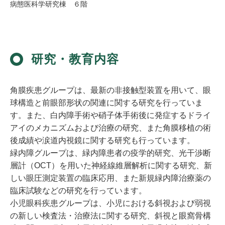
病態医科学研究棟 ６階
研究・教育内容
角膜疾患グループは、最新の非接触型装置を用いて、眼
球構造と前眼部形状の関連に関する研究を行っていま
す。また、白内障手術や硝子体手術後に発症するドライ
アイのメカニズムおよび治療の研究、また角膜移植の術
後成績や涙道内視鏡に関する研究も行っています。
緑内障グループは、緑内障患者の疫学的研究、光干渉断
層計（OCT）を用いた神経線維層解析に関する研究、新
しい眼圧測定装置の臨床応用、また新規緑内障治療薬の
臨床試験などの研究を行っています。
小児眼科疾患グループは、小児における斜視および弱視
の新しい検査法・治療法に関する研究、斜視と眼窩骨構