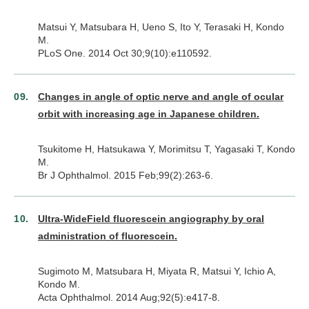
Matsui Y, Matsubara H, Ueno S, Ito Y, Terasaki H, Kondo
M.
PLoS One. 2014 Oct 30;9(10):e110592.
Changes in angle of optic nerve and angle of ocular
orbit with increasing age in Japanese children.
Tsukitome H, Hatsukawa Y, Morimitsu T, Yagasaki T, Kondo
M.
Br J Ophthalmol. 2015 Feb;99(2):263-6.
Ultra-WideField fluorescein angiography by oral
administration of fluorescein.
Sugimoto M, Matsubara H, Miyata R, Matsui Y, Ichio A,
Kondo M.
Acta Ophthalmol. 2014 Aug;92(5):e417-8.