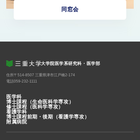
同窓会
大学院医学系研究科・医学部
住所
〒514-8507 三重県津市江戸橋2-174
電話
059-232-1111
医学科
博士課程
（生命医科学専攻）
修士課程
（医科学専攻）
看護学科
博士課程前期・後期
（看護学専攻）
附属病院