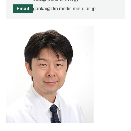
Email
ganka@clin.medic.mie-u.ac.jp