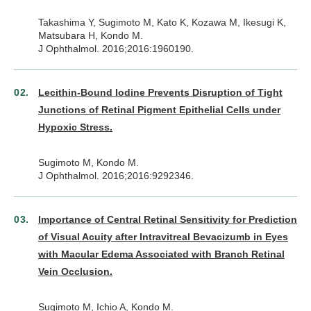
Takashima Y, Sugimoto M, Kato K, Kozawa M, Ikesugi K,
Matsubara H, Kondo M.
J Ophthalmol. 2016;2016:1960190.
Lecithin-Bound Iodine Prevents Disruption of Tight
Junctions of Retinal Pigment Epithelial Cells under
Hypoxic Stress.
Sugimoto M, Kondo M.
J Ophthalmol. 2016;2016:9292346.
Importance of Central Retinal Sensitivity for Prediction
of Visual Acuity after Intravitreal Bevacizumb in Eyes
with Macular Edema Associated with Branch Retinal
Vein Occlusion.
Sugimoto M, Ichio A, Kondo M.