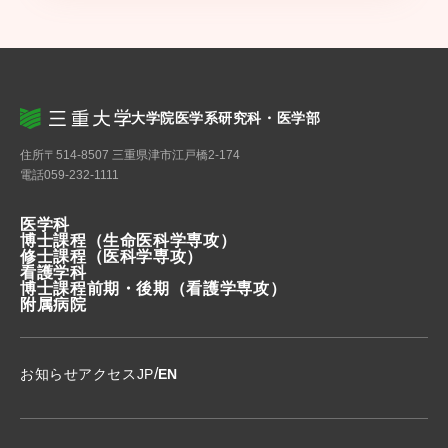
大学院医学系研究科・医学部
住所
〒514-8507 三重県津市江戸橋2-174
電話
059-232-1111
医学科
博士課程
（生命医科学専攻）
修士課程
（医科学専攻）
看護学科
博士課程前期・後期
（看護学専攻）
附属病院
/
お知らせ
アクセス
JP
EN