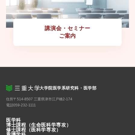
講演会・セミナー

ご案内
大学院医学系研究科・医学部
住所
〒514-8507 三重県津市江戸橋2-174
電話
059-232-1111
医学科
博士課程
（生命医科学専攻）
修士課程
（医科学専攻）
看護学科