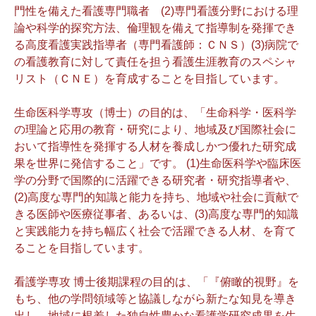
門性を備えた看護専門職者 (2)専門看護分野における理
論や科学的探究方法、倫理観を備えて指導制を発揮でき
る高度看護実践指導者（専門看護師：ＣＮＳ）(3)病院で
の看護教育に対して責任を担う看護生涯教育のスペシャ
リスト（ＣＮＥ）を育成することを目指しています。
生命医科学専攻（博士）の目的は、「生命科学・医科学
の理論と応用の教育・研究により、地域及び国際社会に
おいて指導性を発揮する人材を養成しかつ優れた研究成
果を世界に発信すること」です。 (1)生命医科学や臨床医
学の分野で国際的に活躍できる研究者・研究指導者や、
(2)高度な専門的知識と能力を持ち、地域や社会に貢献で
きる医師や医療従事者、あるいは、(3)高度な専門的知識
と実践能力を持ち幅広く社会で活躍できる人材、を育て
ることを目指しています。
看護学専攻 博士後期課程の目的は、「『俯瞰的視野』を
もち、他の学問領域等と協議しながら新たな知見を導き
出し、地域に根差した独自性豊かな看護学研究成果を生