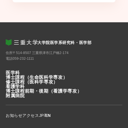
大学院医学系研究科・医学部
住所
〒514-8507 三重県津市江戸橋2-174
電話
059-232-1111
医学科
博士課程
（生命医科学専攻）
修士課程
（医科学専攻）
看護学科
博士課程前期・後期
（看護学専攻）
附属病院
/
お知らせ
アクセス
JP
EN