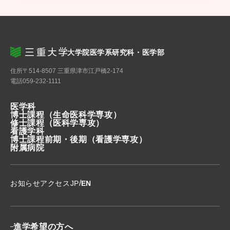
大学院医学系研究科・医学部
住所
〒514-8507 三重県津市江戸橋2-174
電話
059-232-1111
医学科
博士課程
（生命医科学専攻）
修士課程
（医科学専攻）
看護学科
博士課程前期・後期
（看護学専攻）
附属病院
/
お知らせ
アクセス
JP
EN
進学希望の方へ