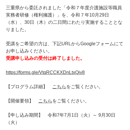
三重県から委託されました「令和７年度介護施設等職員
実務者研修（権利擁護）」を、令和７年
10
月
29
日
（水）、
30
日（木）の二日間にわたり実施することとな
りました。
受講をご希望の方は、下記
URL
から
Google
フォームにて
お申し込みください。
受講申し込みの受付は終了しました。
https://forms.gle/VtqRCCKXDnLtxQjv8
【プログラム詳細】
こちら
をご覧ください。
【開催要領】
こちら
をご覧ください。
【申し込み期間】 令和
7
年
7
月
1
日（火）～
9
月
30
日
（火）