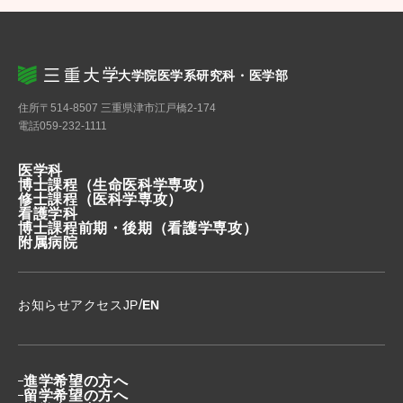
大学院医学系研究科・医学部
住所
〒514-8507 三重県津市江戸橋2-174
電話
059-232-1111
医学科
博士課程
（生命医科学専攻）
修士課程
（医科学専攻）
看護学科
博士課程前期・後期
（看護学専攻）
附属病院
/
お知らせ
アクセス
JP
EN
進学希望の方へ
留学希望の方へ