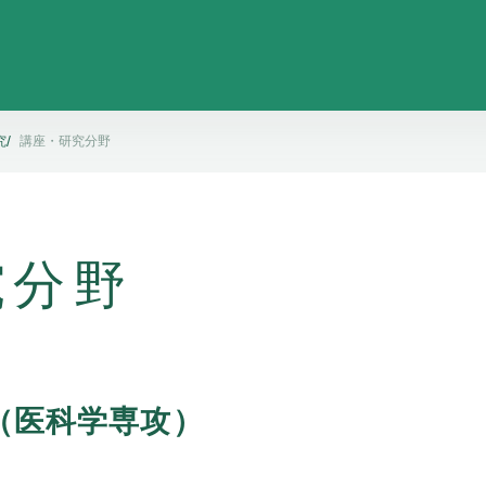
究
講座・研究分野
究分野
（医科学専攻）