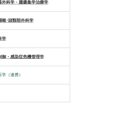
器外科学・腫瘍集学治療学
咽喉･頭頸部外科学
科学
制御・感染症危機管理学
医学（連携）