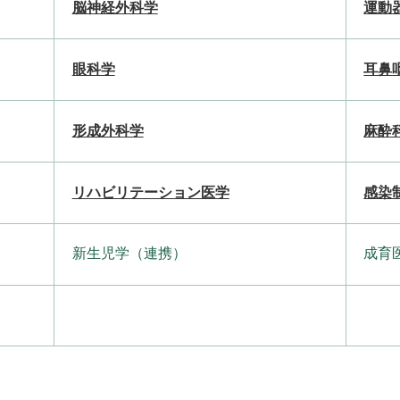
脳神経外科学
運動
眼科学
耳鼻
形成外科学
麻酔
リハビリテーション医学
感染
新生児学（連携）
成育