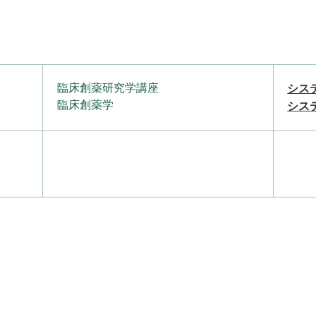
臨床創薬研究学講座
シス
臨床創薬学
シス