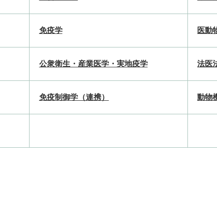
免疫学
医動
公衆衛生・産業医学・実地疫学
法医
免疫制御学（連携）
動物