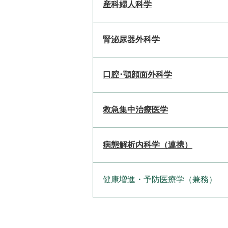
産科婦人科学
腎泌尿器外科学
口腔･顎顔面外科学
救急集中治療医学
病態解析内科学（連携）
健康増進・予防医療学（兼務）