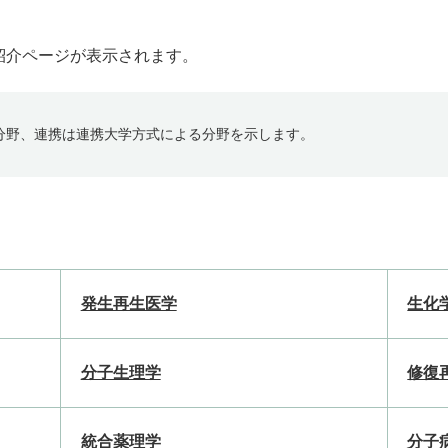
紹介ページが表示されます。
分野、連携は連携大学方式による分野を示します。
発生再生医学
生化
分子生理学
修復
統合薬理学
分子