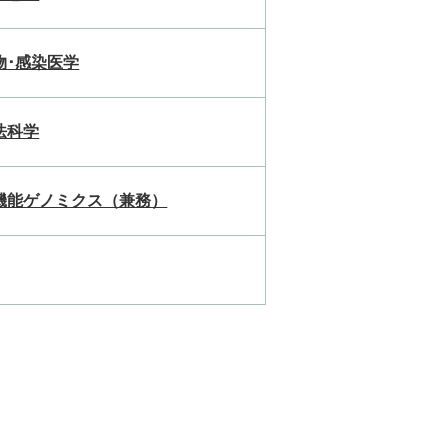
物･感染医学
法科学
機能ゲノミクス（兼務）